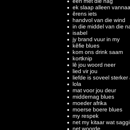
een met die nag
ek slaap alleen vanna
êrens iets
handvol van die wind
in die middel van die n
isabel
jy brand vuur in my
kêfie blues
kom ons drink saam
kortknip
lê jou woord neer
lied vir jou
liefde is soveel sterker
lola
mat voor jou deur
middernag blues
moeder afrika
moerse boere blues
my respek
net my kitaar wat saggi
net woorde