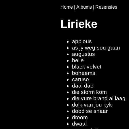
Home
|
Albums
|
Resensies
Lirieke
applous
as jy weg sou gaan
augustus
belle
black velvet
boheems
caruso
daai dae
die storm kom
die vure brand al laag
dolk van jou kyk
dood se snaar
droom
dwaal