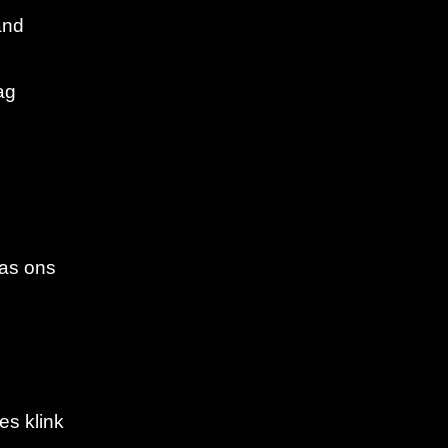
and
ag
 as ons
es klink