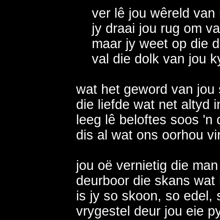
    ver lê jou wêreld van
    jy draai jou rug om v
    maar jy weet op die 
    val die dolk van jou ky
wat het geword van jou 
die liefde wat net altyd 
leeg lê beloftes soos 'n 
dis al wat ons oorhou vi
jou oë vernietig die man 
deurboor die skans wat
is jy so skoon, so edel, s
vrygestel deur jou eie py