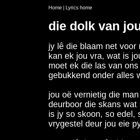
Home
|
Lyrics home
die dolk van jo
jy lê die blaam net voor
kan ek jou vra, wat is j
moet ek die las van ons 
gebukkend onder alles w
jou oë vernietig die man 
deurboor die skans wat
is jy so skoon, so edel, s
vrygestel deur jou eie py