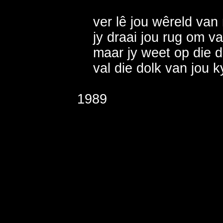
    ver lê jou wêreld van
    jy draai jou rug om v
    maar jy weet op die 
    val die dolk van jou ky