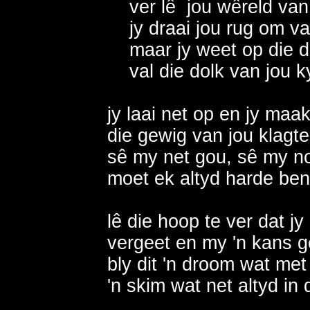
    ver lê  jou wêreld van
    jy draai jou rug om v
    maar jy weet op die 
    val die dolk van jou ky
jy laai net op en jy maak
die gewig van jou klagt
sê my net gou, sê my no
moet ek altyd harde ben
lê die hoop te ver dat jy
vergeet en my 'n kans ge
bly dit 'n droom wat met
'n skim wat net altyd in 