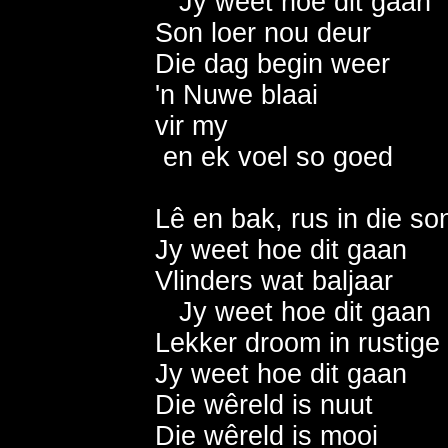
   Jy weet hoe dit gaan    
Son loer nou deur             
Die dag begin weer          
'n Nuwe blaai                  
vir my                            
 en ek voel so goed        
Lê en bak, rus in die son   
Jy weet hoe dit gaan        
Vlinders wat baljaar        
   Jy weet hoe dit gaan     
Lekker droom in rustige s
Jy weet hoe dit gaan        
Die wêreld is nuut            
Die wêreld is mooi            