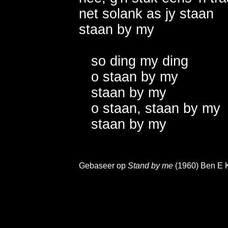
net solank as jy staan

staan by my

   so ding my ding

   o staan by my

   staan by my

   o staan, staan by my

   staan by my

Gebaseer op
Stand by me
(1960) Ben E Ki