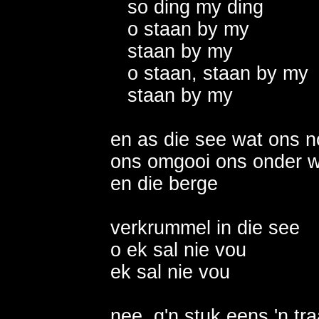
   so ding my ding

   o staan by my

   staan by my

   o staan, staan by my

   staan by my

en as die see wat ons no
ons omgooi ons onder w
en die berge

verkrummel in die see 

o ek sal nie vou

ek sal nie vou

nee, g'n stuk eens 'n tra