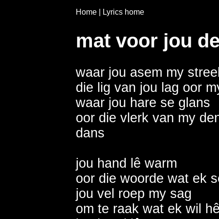
Home
|
Lyrics home
mat voor jou d
waar jou asem my streel    
die lig van jou lag oor my
waar jou hare se glans       
oor die vlerk van my denke
dans                    

jou hand lê warm              
oor die woorde wat ek sê   
jou vel roep my sag           
om te raak wat ek wil hê    