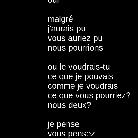
malgré                  

j'aurais pu             

vous auriez pu               
nous pourrions               
ou le voudrais-tu             
ce que je pouvais            
comme je voudrais          
ce que vous pourriez?      
nous deux?                    
je pense               

vous pensez               
