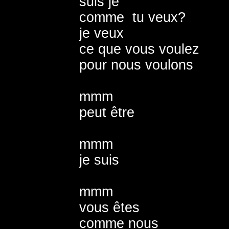
suis je            

comme  tu veux?             
je veux                

ce que vous voulez          
pour nous voulons            
mmm   

peut être        

mmm   

je suis       

mmm   

vous êtes      

comme nous                  