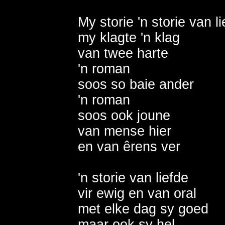
My storie 'n storie van lie
my klagte 'n klag 

van twee harte 

'n roman 

soos so baie ander 

'n roman

soos ook joune 

van mense hier

en van êrens ver 

'n storie van liefde 

vir ewig en van oral 

met elke dag sy goed 

maar ook sy hel
