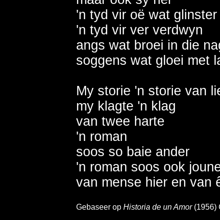
'n tyd vir oë wat glinster
'n tyd vir ver verdwyn  

angs wat broei in die nag
soggens wat gloei met la
My storie 'n storie van lie
my klagte 'n klag 

van twee harte 

'n roman 

soos so baie ander 

'n roman soos ook joune 
Gebaseer op
Historia de un Amor
(1956) 