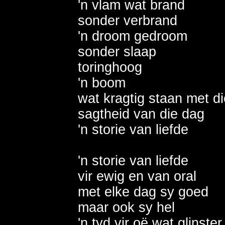
'n vlam wat brand

sonder verbrand 

'n droom gedroom 

sonder slaap 

toringhoog 

'n boom 

wat kragtig staan met die
sagtheid van die dag  

'n storie van liefde 

'n storie van liefde 

vir ewig en van oral 

met elke dag sy goed 

maar ook sy hel

'n tyd vir oë wat glinster