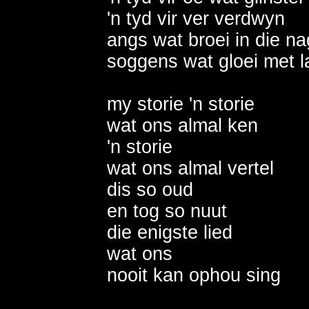
'n tyd vir ver verdwyn  

angs wat broei in die nag
soggens wat gloei met la
my storie 'n storie

wat ons almal ken 

'n storie 

wat ons almal vertel 

dis so oud 

en tog so nuut 

die enigste lied

wat ons 

nooit kan ophou sing 
