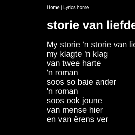
Home
|
Lyrics home
storie van liefd
My storie 'n storie van lie
my klagte 'n klag 

van twee harte 

'n roman 

soos so baie ander 

'n roman

soos ook joune 

van mense hier

en van êrens ver
